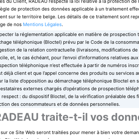
 du Client, RADEAU respecte la loi relative à la protection de l
ègle de protection des données applicable à un traitement effec
nt sur le territoire belge. Les détails de ce traitement sont rep
page de nos
Mentions Légales
.
pecter la réglementation applicable en matière de prospectio
rchage téléphonique (Bloctel) prévu par le Code de la consomm
a gestion de la relation contractuelle (livraisons, modifications
cile, et, le cas échéant, pour l’envoi d’informations relatives a
ection téléphonique n’est effectuée à partir de numéros inscrit
st déjà client et que l’appel concerne des produits ou services a
ur la liste d’opposition au démarchage téléphonique Bloctel en se 
estataires externes chargés d’opérations de prospection télép
espect : du dispositif Bloctel, de la vérification préalable des f
ection des consommateurs et de données personnelles.
RADEAU traite-t-il vos donn
r ce Site Web seront traitées pour mener à bien votre demande