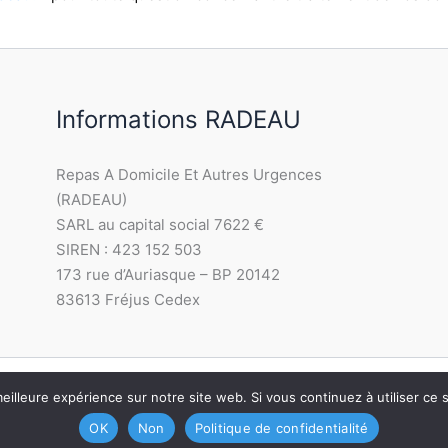
Informations RADEAU
Repas A Domicile Et Autres Urgences
(RADEAU)
SARL au capital social 7622 €
SIREN : 423 152 503
173 rue d’Auriasque – BP 20142
83613 Fréjus Cedex
eilleure expérience sur notre site web. Si vous continuez à utiliser ce
Copyright © 2026 Portage de repas radeau
OK
Non
Politique de confidentialité