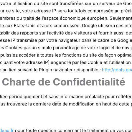
otre utilisation du site sont transférées sur un serveur de Goo
P sur ce site, votre adresse IP sera toutefois compressée au pré
membres du traité de l’espace économique européen. Seulement 
e aux Etats-Unis et alors compressée. Google utilisera ces inf
’établir des rapports sur l’activité des visiteurs et fournir aussi d
adresse IP transmise par votre navigateur dans le cadre de Goog
on des Cookies par un simple paramétrage de votre logiciel de nav
 puissiez accéder à toutes les fonctions du site de façon opti
uant votre adresse IP) engendré par les Cookie et l’utilisation 
e au lien suivant le Plugin navigateur disponible :
http://tools.g
a Charte de Confidentialité
fiée périodiquement et sans information préalable pour refléter
 trouverez la dernière date de modification en haut de cette 
deau.fr
pour toute question concernant le traitement de vos do