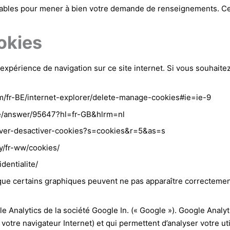
ables pour mener à bien votre demande de renseignements. Ce
ookies
expérience de navigation sur ce site internet. Si vous souhaitez
om/fr-BE/internet-explorer/delete-manage-cookies#ie=ie-9
me/answer/95647?hl=fr-GB&hlrm=nl
activer-desactiver-cookies?s=cookies&r=5&as=s
cy/fr-ww/cookies/
dentialite/
 que certains graphiques peuvent ne pas apparaître correctemen
le Analytics de la société Google In. (« Google »). Google Analyt
votre navigateur Internet) et qui permettent d’analyser votre util