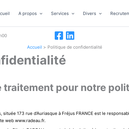
cueil
A propos
Services
Divers
Recrute
h00
Accueil
Politique de confidentialité
fidentialité
 traitement pour notre poli
 située 173 rue d’Auriasque à Fréjus FRANCE est le responsabl
site web www.radeau.fr.